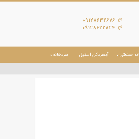
09128634676
09128622824
نه صنعتی
آبسردکن استیل
سردخانه