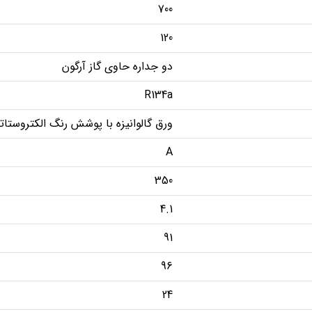
700
120
دو جداره حاوی گاز آرگون
R134a
ورق گالوانیزه با پوشش رنگ الکتروستا
A
350
4.1
91
96
24