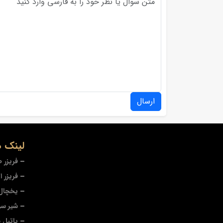
ارسال
لینک ه
فریزر 
فریزر ا
یخچال 
شیر سر
پاتیل 