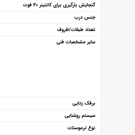
گنجایش بارگیری برای کانتینر 40 فوت
جنس درب
تعداد طبقات/ظروف
سایر مشخصات فنی
برفک زدایی
سیستم روشنایی
نوع ترموستات