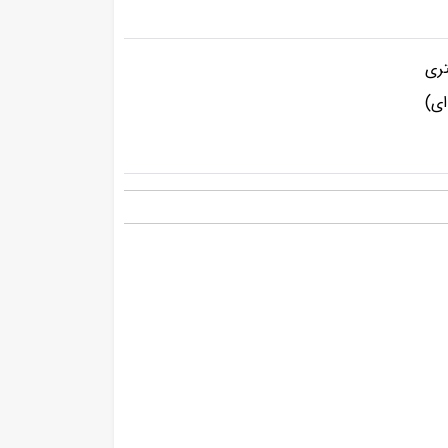
ری
ای)