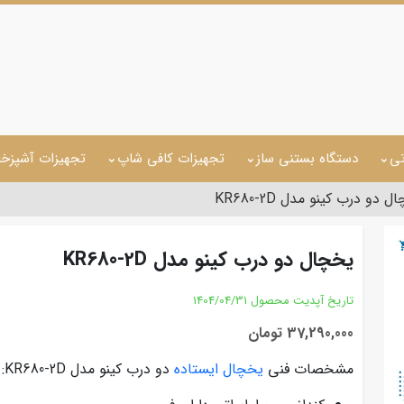
تی
دستگاه بستنی ساز
تجهیزات کافی شاپ
تجهیزات آشپزخا
 دو درب کینو مدل KR680-2D
یخچال دو درب کینو مدل KR680-2D
تاریخ آپدیت محصول
1404/04/31
37,290,000 تومان
مشخصات فنی
یخچال ایستاده
دو درب کینو مدل KR680-2D: