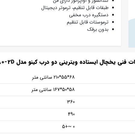
کندانسور و اواپراتور دارای فن
طبقات قابل تنظیم، ترموتر دیجیتال
دستگیره درب مخفی
ترموستات قابل تنظیم
بدون برفک
فنی یخچال ایستاده ویترینی دو درب کینو مدل KR680-2D
68*55*210 سانتی متر
58*50*167 سانتی متر
360
490
0 ~+5