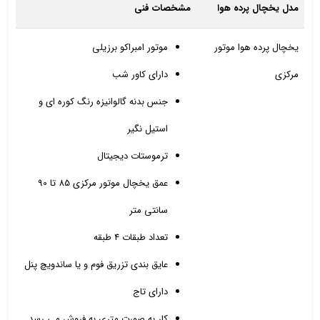
مدل یخچال پرده هوا
مشخصات فنی
یخچال پرده هوا موتور
موتور امبراکو برزیلی
مرکزی
دارای کاور شب
جنس بدنه گالوانیزه رنگ کوره ای و
استیل نگیر
ترموستات دیجیتال
عمق یخچال موتور مرکزی 85 تا 90
سانتی متر
تعداد طبقات 4 طبقه
عایق بندی تزریق فوم و یا ساندویچ پنل
دارای تاج
کار به صورت متری به فروش می رسد