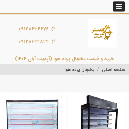
09128634676
09128622824
خرید و قیمت یخچال پرده هوا (آپدیت آبان 1404)
صفحه اصلی
یخچال پرده هوا