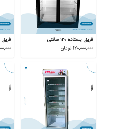
فریزر ایستاده 120 سانتی
فریزر ایستاد
120,000,000 تومان
3,500,000