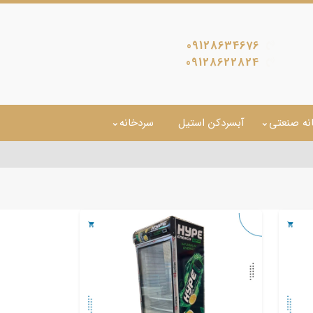
09128634676
09128622824
نه صنعتی
آبسردکن استیل
سردخانه